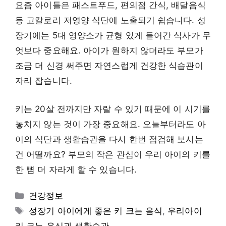
요즘 아이들은 패스트푸드, 편의점 간식, 배달음식
등 고칼로리 저영양 식단에 노출되기 쉽습니다. 성
장기에는 5대 영양소가 균형 있게 들어간 식사가 무
엇보다 중요해요. 아이가 원하지 않더라도 부모가
조금 더 신경 써주면 자연스럽게 건강한 식습관이
자리 잡습니다.
키는 20살 전까지만 자랄 수 있기 때문에 이 시기를
놓치지 않는 것이 가장 중요해요. 오늘부터라도 아
이의 식단과 생활습관을 다시 한번 점검해 보시는
건 어떨까요? 부모의 작은 관심이 우리 아이의 키를
한 뼘 더 자라게 할 수 있습니다.
카
건강정보
테
태
성장기 아이에게 좋은 키 크는 음식
,
우리아이
고
그
키 크는 음식과 생활습관