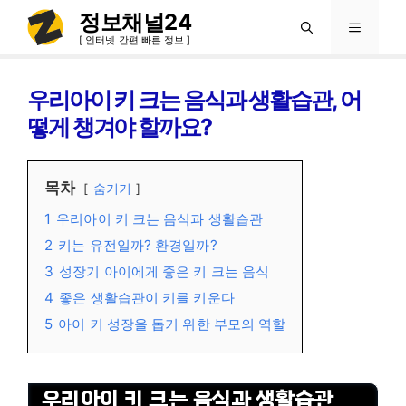
컨
정보채널24
메
텐
[ 인터넷 간편 빠른 정보 ]
츠
뉴
로
우리아이 키 크는 음식과 생활습관, 어
건
떻게 챙겨야 할까요?
너
뛰
목차
숨기기
기
1
우리아이 키 크는 음식과 생활습관
2
키는 유전일까? 환경일까?
3
성장기 아이에게 좋은 키 크는 음식
4
좋은 생활습관이 키를 키운다
5
아이 키 성장을 돕기 위한 부모의 역할
우리아이 키 크는 음식과 생활습관