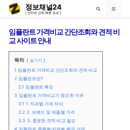
컨
정보채널24
메
텐
[ 인터넷 간편 빠른 정보 ]
츠
뉴
로
임플란트 가격비교 간단조회와 견적 비
건
교 사이트 안내
너
뛰
목차
숨기기
기
1
임플란트 가격비교 간단조회와 견적 비교
2
임플란트란?
2.1
임플란트 특징
3
임플란트 가격비교가 중요한 이유
3.1
1. 치과별 가격 차이
3.2
2. 브랜드 및 제품별 가격
3.3
3. 충분한 견적 비교 필요
4
임플란트 종류별·지역별 평균 가격