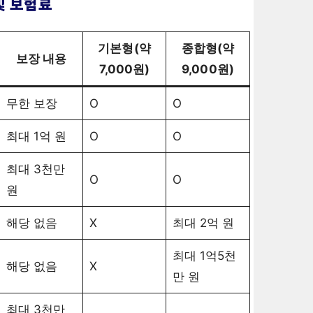
및 보험료
기본형(약
종합형(약
보장 내용
7,000원)
9,000원)
무한 보장
O
O
최대 1억 원
O
O
최대 3천만
O
O
원
해당 없음
X
최대 2억 원
최대 1억5천
해당 없음
X
만 원
최대 3천만