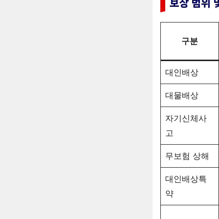
보장 범위 
구분
대인배상
대물배상
자기신체사
고
무보험 상해
대인배상특
약