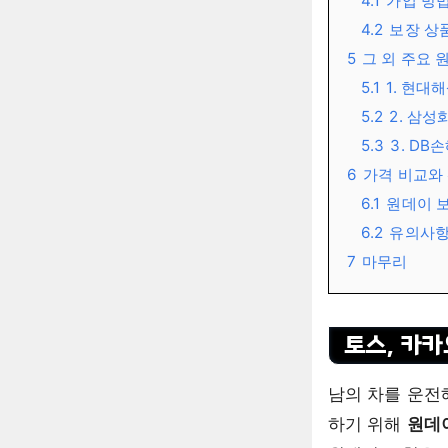
4.1
가입 방
4.2
보장 상
5
그 외 주요 
5.1
1. 현대
5.2
2. 삼성
5.3
3. DB
6
가격 비교와
6.1
원데이 
6.2
유의사
7
마무리
토스, 카
남의 차를 운전
하기 위해
원데