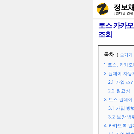
컨
정보채
텐
[ 인터넷 간편
츠
토스 카카오
로
조회
건
너
목차
숨기기
뛰
1
토스, 카카오
기
2
원데이 자동
2.1
가입 조
2.2
필요성
3
토스 원데이
3.1
가입 방
3.2
보장 범
4
카카오톡 원