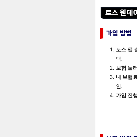
토스 원데
가입 방법
토스 앱 
택.
보험 둘
내 보험
인.
가입 진