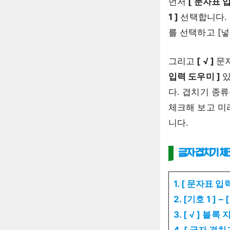
먼저
[ 문자표 입
1 ]
선택합니다.
를 선택하고 [넣
그리고
[ √ ]
문
입력 도우미 ]
다. 겹치기 종
체크해 보고 미
니다.
글자 겹치기 
1. [ 문자표 
2. [기호 1 ] – 
3. [ √ ] 블
4. [ 글자 겹치