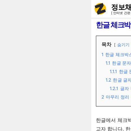
컨
정보채
텐
[ 인터넷 간편
츠
한글 체크박
로
건
목차
숨기기
너
1
한글 체크박
뛰
1.1
한글 문자
기
1.1.1
한글 
1.2
한글 글
1.2.1
글자
2
마무리 정리
한글에서 체크박
고자 합니다. 