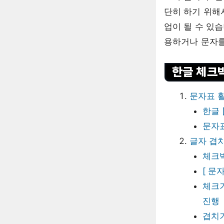
단히 하기 위해
업이 될 수 있
용하거나 문자를
한글 체크
문자표 
한글 
문자표
글자 겹
체크
[ 문
체크기
진행
겹치기