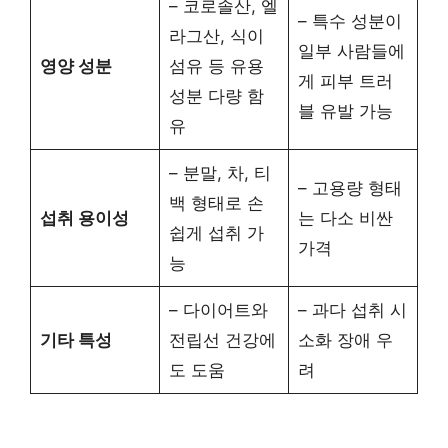
– 코로솔산, 엘
– 특수 성분이
라그산, 식이
일부 사람들에
영양 성분
섬유 등 유용
게 피부 트러
성분 다량 함
블 유발 가능
유
– 분말, 차, 티
– 고용량 형태
백 형태로 손
섭취 용이성
는 다소 비싼
쉽게 섭취 가
가격
능
– 다이어트와
– 과다 섭취 시
기타 특성
전립선 건강에
소화 장애 우
도 도움
려