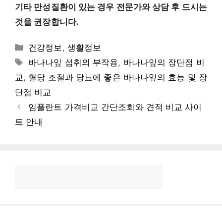
기타 만성질환이 있는 경우 전문가와 상담 후 드시는
것을 권장합니다.
카
건강정보
,
생활정보
테
태
바나나잎 섭취의 부작용
,
바나나잎의 장단점 비
고
그
교
,
혈당 조절과 당뇨에 좋은 바나나잎의 효능 및 장
리
단점 비교
임플란트 가격비교 간단조회와 견적 비교 사이
트 안내
검
색