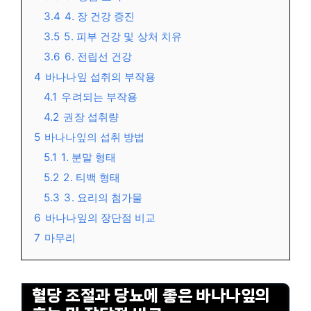
3.4
4. 장 건강 증진
3.5
5. 피부 건강 및 상처 치유
3.6
6. 전립선 건강
4
바나나잎 섭취의 부작용
4.1
우려되는 부작용
4.2
권장 섭취량
5
바나나잎의 섭취 방법
5.1
1. 분말 형태
5.2
2. 티백 형태
5.3
3. 요리의 첨가물
6
바나나잎의 장단점 비교
7
마무리
혈당 조절과 당뇨에 좋은 바나나잎의