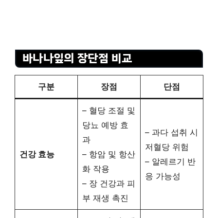
바나나잎의 장단점 비교
구분
장점
단점
– 혈당 조절 및
당뇨 예방 효
– 과다 섭취 시
과
저혈당 위험
건강 효능
– 항암 및 항산
– 알레르기 반
화 작용
응 가능성
– 장 건강과 피
부 재생 촉진