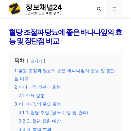
컨
정보채널24
메
텐
[ 인터넷 간편 빠른 정보 ]
츠
뉴
로
혈당 조절과 당뇨에 좋은 바나나잎의 효
건
능 및 장단점 비교
너
뛰
목차
숨기기
기
1
혈당 조절과 당뇨에 좋은 바나나잎의 효능 및 장단
점 비교
2
바나나잎 성분과 효능
2.1
주요 성분
3
바나나잎의 주요 효능
3.1
1. 혈당 조절 (당뇨 예방 및 관리)
3.2
2. 혈관 질환 예방
3.3
3. 항암 효과