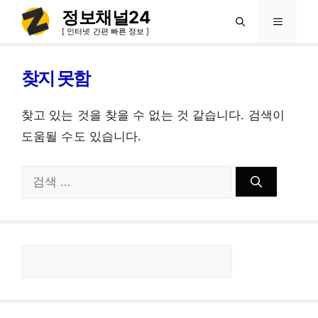
컨
정보채널24
메
텐
[ 인터넷 간편 빠른 정보 ]
츠
뉴
로
찾지 못함
건
찾고 있는 것을 찾을 수 없는 것 같습니다. 검색이
너
도움될 수도 있습니다.
뛰
기
검
색:
검
색