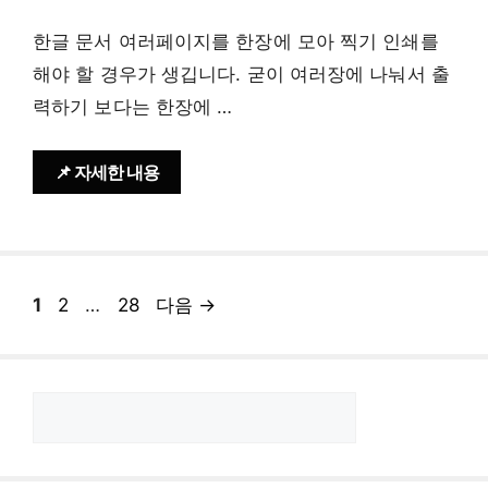
한글 문서 여러페이지를 한장에 모아 찍기 인쇄를
해야 할 경우가 생깁니다. 굳이 여러장에 나눠서 출
력하기 보다는 한장에 …
📌 자세한 내용
페
페
페
1
2
…
28
다음
→
이
이
이
지
지
지
검
색