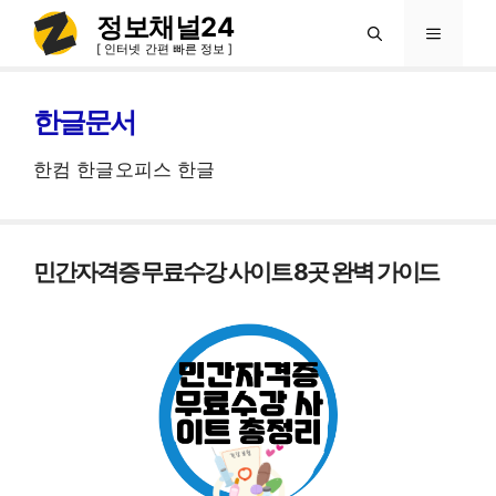
컨
정보채널24
메
텐
[ 인터넷 간편 빠른 정보 ]
츠
뉴
로
한글문서
건
한컴 한글오피스 한글
너
뛰
기
민간자격증 무료수강 사이트 8곳 완벽 가이드