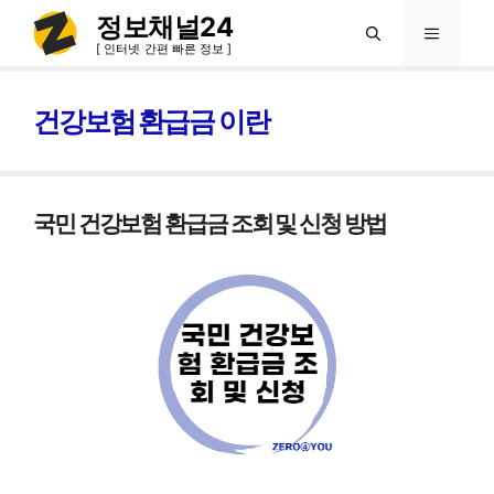
컨
정보채널24
메
텐
[ 인터넷 간편 빠른 정보 ]
츠
뉴
로
건강보험 환급금 이란
건
너
뛰
국민 건강보험 환급금 조회 및 신청 방법
기