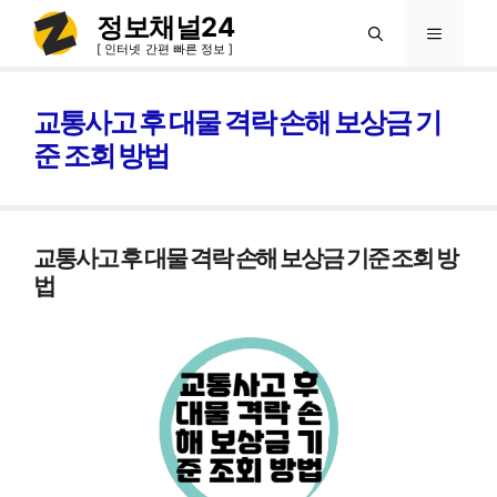
컨
정보채널24
메
텐
[ 인터넷 간편 빠른 정보 ]
츠
뉴
로
교통사고 후 대물 격락 손해 보상금 기
건
준 조회 방법
너
뛰
기
교통사고 후 대물 격락 손해 보상금 기준 조회 방
법