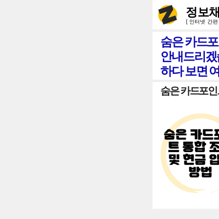
컨
정보채
텐
[ 인터넷 간편
츠
숨은 카드포
로
안내드리겠습
건
하다 보면 
너
숨은 카드포인트
뛰
기