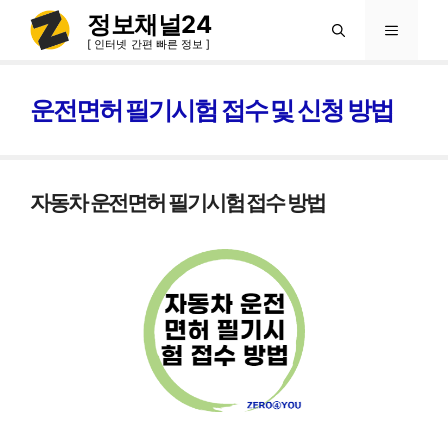
컨
정보채널24
메
텐
[ 인터넷 간편 빠른 정보 ]
츠
뉴
로
운전면허 필기시험 접수 및 신청 방법
건
너
뛰
자동차 운전면허 필기시험 접수 방법
기