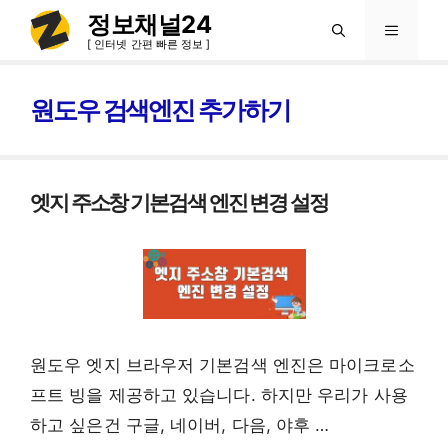
컨
정보채널24
메
텐
[ 인터넷 간편 빠른 정보 ]
츠
뉴
로
원도우 검색엔진 추가하기
건
너
뛰
엣지 주소창 기본검색 엔진 변경 설정
기
원도우 엣지 브라우저 기본검색 엔진은 마이크로소
프트 빙을 제공하고 있습니다. 하지만 우리가 사용
하고 싶은건 구글, 네이버, 다음, 야후 …