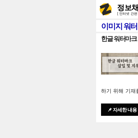
컨
정보채
텐
[ 인터넷 간편
츠
이미지 워터
로
한글 워터마크 
건
너
뛰
기
하기 위해 기재
📌 자세한 내용