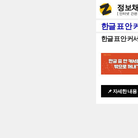
컨
정보채
텐
[ 인터넷 간편
츠
한글 표 안
로
한글 표 안 커
건
너
뛰
기
📌 자세한 내용